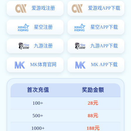
2026-07-05 15:44
48 次阅读
首页
/
体育资讯
阿莱西奥·皮耶罗，作为意大利足球的传奇人物，他在
职业生涯中经历了辉煌与失落。在2006年，皮耶罗随
意大利国家队捧起世界杯奖杯，这一时刻成为了他无
上的荣耀。然而，在2022年世界杯上，意大利未能晋
级，这让他感到深深的失落。本文将从四个方面详细
探讨皮耶罗对这两种截然不同情感的看法：首先是对
06年夺冠的自豪感，其次是无缘世界杯带来的失落，
再者是对于年轻球员未来发展的期待，最后则是对国
家队整体状态的反思。通过这些方面，我们可以更深
入地理解这位足球巨星内心复杂的情感世界。