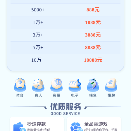
1、第一个小标题
2006年对于皮耶罗而言，是一个充满荣耀和自豪的一
年。在那届世界杯中，他不仅参与了多场关键比赛，
还用自己独特的技艺为球队贡献了力量。当意大利在
决赛中战胜法国，捧起冠军奖杯时，整个国家为之欢
呼，而作为其中一员的皮耶罗更是心潮澎湃。他回忆
道，那一刻仿佛所有的付出都得到了回报。
夺冠后的庆祝活动更是让人难以忘怀，皮耶罗和队友
们在马德里的广场上接受球迷们的热烈欢迎。这种无
与伦比的成就感不仅仅属于他个人，而是整个意大利
足球史上的辉煌瞬间。他深知这一荣誉背后凝聚的是
全国人民对球队支持以及数不尽的努力与汗水。