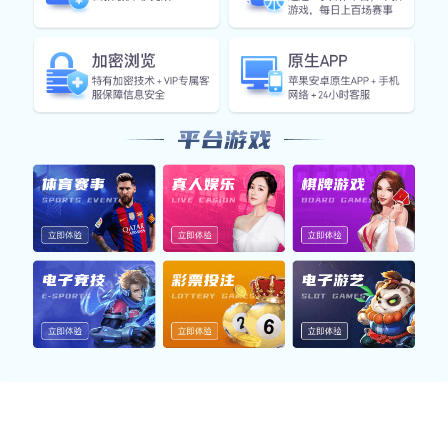
此外，在那个时代，意大利足球展现出了强大的团队
精神与战斗力。这个冠军不仅提升了国家形象，也让
每位球员都觉得自己肩负着共同的使命和责任。皮耶
罗对这样的团队氛围倍感珍惜，他认为正是这种团结
才能成就伟大的胜利。
2、第二个小标题
然而，当时间推移到2022年，意大利未能获得参加卡
塔尔世界杯资格，这让皮耶罗陷入深深的失落之中。
他表示，对于曾经站在最高领奖台上的球队来说，这
样的结果实在令人沮丧。这不仅仅是一场比赛，更关
乎整个国家足球的发展方向和未来。
面对无缘世界杯这一事实，皮耶罗坦言，他内心充满
遗憾。他想到了那些辛勤训练、渴望成功的新一代球