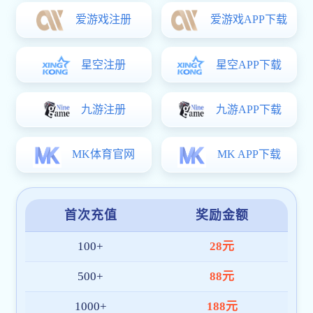
2026-06-12 01:22
55 次阅读
首页
/
体育资讯
弗拉霍维奇，作为当今足球界备受瞩目的年轻前锋之
一，其未来的发展方向引发了广泛关注。最近，他与
尤文图斯达成了一项会面协议，双方将就弗拉霍维奇
的职业生涯发展进行深入讨论。这一消息不仅让球迷
们充满期待，也为他在尤文图斯的未来增添了许多变
数。本文将从四个方面详细阐述这一事件，包括弗拉
霍维奇的个人背景、他与尤文图斯的关系、潜在的发
展机会以及对球队和球迷的影响，力求全面分析这一
重要动向。